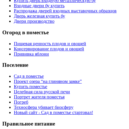
Купить дверь входную металлическую бу
Входные двери бу купить
Распродажа дверей входных выставочных образцов
Дверь железная купить бу
Двери производство
Огород в поместье
Пищевая ценность плодов и овощей
Консервирование плодов и овощей
Прививка яблони
Поселение
Сад в поместье
Проект озера “на глиняном замке”
Купить поместье
Целебная сила русской печи
Портрет жителя поместья
Погреб
Техносфера убивает биосферу
Новый сайт - Сад в поместье стартовал!
Правильное питание