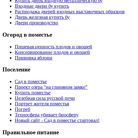
Купить дверь входную металлическую бу
Входные двери бу купить
Распродажа дверей входных выставочных образцов
Дверь железная купить бу
Двери производство
Огород в поместье
Пищевая ценность плодов и овощей
Консервирование плодов и овощей
Прививка яблони
Поселение
Сад в поместье
Проект озера “на глиняном замке”
Купить поместье
Целебная сила русской печи
Портрет жителя поместья
Погреб
Техносфера убивает биосферу
Новый сайт - Сад в поместье стартовал!
Правильное питание