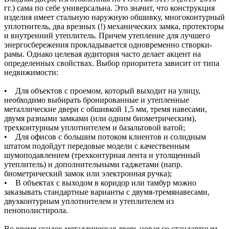
гг.) сама по себе универсальна. Это значит, что конструкция
изделия имеет стальную наружную обшивку, многоконтурный
уплотнитель, два врезных (!) механических замка, протекторы
и внутренний утеплитель. Причем утепление для лучшего
энергосбережения прокладывается одновременно створки-
рамы. Однако целевая аудитория часто делает акцент на
определенных свойствах. Выбор приоритета зависит от типа
недвижимости:
• Для объектов с проемом, который выходит на улицу,
необходимо выбирать бронированные и утепленные
металлические двери с обшивкой 1,5 мм, тремя навесами,
двумя разными замками (или одним биометрическим),
трехконтурным уплотнителем и базальтовой ватой;
• Для офисов с большим потоком клиентов и солидным
штатом подойдут передовые модели с качественным
шумоподавлением (трехконтурная лента и утолщенный
утеплитель) и дополнительными гаджетами (напр.
биометрический замок или электронная ручка);
• В объектах с выходом в коридор или тамбур можно
заказывать стандартные варианты с двумя-тремянавесами,
двухконтурным уплотнителем и утеплителем из
пенополистирола.
Во время скидок металлическая дверь новая со стандартным