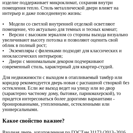
изделие поддерживает микроклимат, сохраняя внутри
помещения тепло. Стиль металлической двери влияет на
интерьер и даже повседневную жизнь:
• Модели со светлой внутренней отделкой осветляют
помещение, что актуально для темных и тесных комнат;
• Версии с высоким зеркалом со стороны выхода визуально
увеличивают высоту потолка и позволяют оценить свой
облик в полный рост;
• Экземпляры с филенками подходят для классических и
неоклассических интерьеров;
• Двери с минимальным декором подчеркивают
современный стиль, характерный для квартир-студий.
Для недвижимости с выходом в отапливаемый тамбур или
коридор рекомендуется дверь новая с распашной створкой без
остекления. Если же выход ведет на улицу или во двор
(характерно частному дому, бытовке, парикмахерской), то
придется интересоваться более дорогими вариантами -
бронированными, утепленными, остекленными или
универсальными.
Какое свойство важнее?
Входная дверь, изготовленная по ГОСТам 31173 (2013–2016