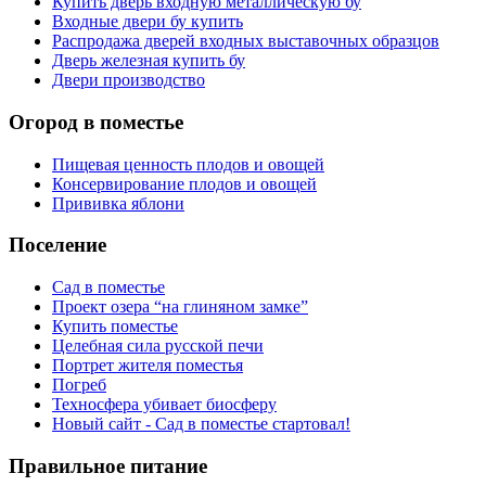
Купить дверь входную металлическую бу
Входные двери бу купить
Распродажа дверей входных выставочных образцов
Дверь железная купить бу
Двери производство
Огород в поместье
Пищевая ценность плодов и овощей
Консервирование плодов и овощей
Прививка яблони
Поселение
Сад в поместье
Проект озера “на глиняном замке”
Купить поместье
Целебная сила русской печи
Портрет жителя поместья
Погреб
Техносфера убивает биосферу
Новый сайт - Сад в поместье стартовал!
Правильное питание