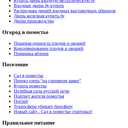
Купить дверь входную металлическую бу
Входные двери бу купить
Распродажа дверей входных выставочных образцов
Дверь железная купить бу
Двери производство
Огород в поместье
Пищевая ценность плодов и овощей
Консервирование плодов и овощей
Прививка яблони
Поселение
Сад в поместье
Проект озера “на глиняном замке”
Купить поместье
Целебная сила русской печи
Портрет жителя поместья
Погреб
Техносфера убивает биосферу
Новый сайт - Сад в поместье стартовал!
Правильное питание