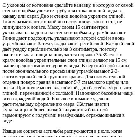
С уклоном от котлована сделайте канавку, в которую от самой
стенки водоёма уложите трубу для стока лишней воды в
канаву или овраг. Дно и стенки водоёма укрепите глиной.
Глину разминают с водой до состояния мягкого теста, не
липнущего к лопате. Массу слоем 15 сантиметров
укладывают на дно и на стенки водоёма и утрамбовывают.
Глине дают подсохнуть, укладывают второй слой и вновь
утрамбовывают. Затем укладывают третий слой. Каждый слой
даёт усадку приблизительно на 3 сантиметра, поэтому
окончательная толщина получается порядка 35-39 см. По
краям водоёма укрепительные слои глины делают на 15 см
выше предполагаемого уровня воды. В верхний слой глины
после окончательного просыхания утрамбовывают 2-3-
сантиметровый слой крупного гравия. Для окончательной
отделки поверх гравия насыпают 5-7 см мелкого щебня или
песка. При почве менее влагоёмкой, дно бассейна укрепляют
глиной, перемешанной с соломой: Наполняют бассейны чаще
всего дождевой водой. Большое внимание уделено
растительному оформлению озера: Жёлтые цветки
купальницы и более низкой калужницы болотной
гармонируют с голубыми незабудками, отражающимися в
воде.
Изящные соцветия астильбы распускаются в июле, когда
остальные растения уже отцветут. Плотная листва пиона