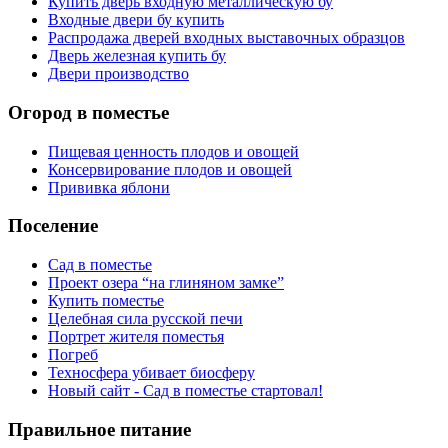
Купить дверь входную металлическую бу
Входные двери бу купить
Распродажа дверей входных выставочных образцов
Дверь железная купить бу
Двери производство
Огород в поместье
Пищевая ценность плодов и овощей
Консервирование плодов и овощей
Прививка яблони
Поселение
Сад в поместье
Проект озера “на глиняном замке”
Купить поместье
Целебная сила русской печи
Портрет жителя поместья
Погреб
Техносфера убивает биосферу
Новый сайт - Сад в поместье стартовал!
Правильное питание