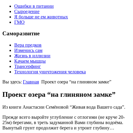
Ошибки в питании
Сыроедение
Я больше не ем животных
ГМО
Саморазвитие
Вера предков
Изменись сам
Жизнь в иллюзии
Качаем мышцы
Трансерфинг
Технология уничтожения человека
Вы здесь:
Главная
Проект озера “на глиняном замке”
Проект озера “на глиняном замке”
Из книги Анастасии Семёновой “Живая вода Вашего сада”.
Прежде всего выройте углубление с отлогими (не круче 20-
25м) берегами, в треть задуманной Вами глубины водоёма.
Вынутый грунт продолжит берега и утроит глубину…