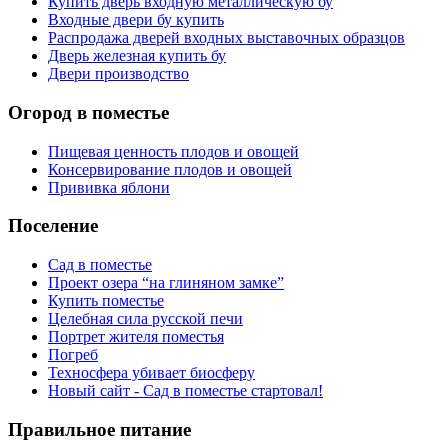
Купить дверь входную металлическую бу
Входные двери бу купить
Распродажа дверей входных выставочных образцов
Дверь железная купить бу
Двери производство
Огород в поместье
Пищевая ценность плодов и овощей
Консервирование плодов и овощей
Прививка яблони
Поселение
Сад в поместье
Проект озера “на глиняном замке”
Купить поместье
Целебная сила русской печи
Портрет жителя поместья
Погреб
Техносфера убивает биосферу
Новый сайт - Сад в поместье стартовал!
Правильное питание