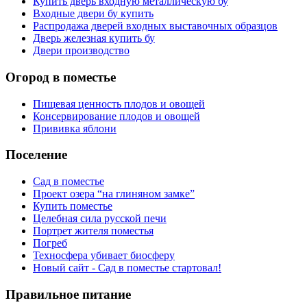
Купить дверь входную металлическую бу
Входные двери бу купить
Распродажа дверей входных выставочных образцов
Дверь железная купить бу
Двери производство
Огород в поместье
Пищевая ценность плодов и овощей
Консервирование плодов и овощей
Прививка яблони
Поселение
Сад в поместье
Проект озера “на глиняном замке”
Купить поместье
Целебная сила русской печи
Портрет жителя поместья
Погреб
Техносфера убивает биосферу
Новый сайт - Сад в поместье стартовал!
Правильное питание