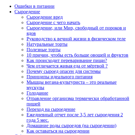
Ошибки в питании
Сыроедение
Сыроедение вред
Сыроедение с чего начать
Сыроедение, или Мир, свободный от пороков и
ядов
Руководство к вечной жизни в физическом теле
Натуральные торты
Полезные торты
10 причин, чтобы есть больше овощей и фруктов
Как происходит переваривание пищи?
Чем отличается живая еда от мёртвой ?
Почему сыроед опасен для системы
Принципы идеального питания
Мышцы вегана-культуриста – это реальные
мускулы
Голодание
Отравление организма термически обработанной
пищей
Переход на сыроедение
Ежедневный отчет после 3,5 лет сыроедения 2
года 5 мес.
Домашние роды сыроедов (на сыроедении)
Как оставаться на сыроедении