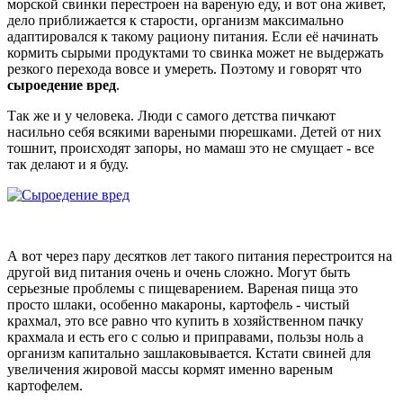
морской свинки перестроен на вареную еду, и вот она живет,
дело приближается к старости, организм максимально
адаптировался к такому рациону питания. Если её начинать
кормить сырыми продуктами то свинка может не выдержать
резкого перехода вовсе и умереть. Поэтому и говорят что
сыроедение вред
.
Так же и у человека. Люди с самого детства пичкают
насильно себя всякими вареными пюрешками. Детей от них
тошнит, происходят запоры, но мамаш это не смущает - все
так делают и я буду.
А вот через пару десятков лет такого питания перестроится на
другой вид питания очень и очень сложно. Могут быть
серьезные проблемы с пищеварением. Вареная пища это
просто шлаки, особенно макароны, картофель - чистый
крахмал, это все равно что купить в хозяйственном пачку
крахмала и есть его с солью и приправами, пользы ноль а
организм капитально зашлаковывается. Кстати свиней для
увеличения жировой массы кормят именно вареным
картофелем.