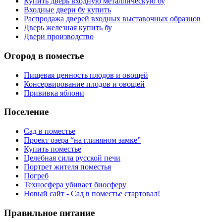
Купить дверь входную металлическую бу
Входные двери бу купить
Распродажа дверей входных выставочных образцов
Дверь железная купить бу
Двери производство
Огород в поместье
Пищевая ценность плодов и овощей
Консервирование плодов и овощей
Прививка яблони
Поселение
Сад в поместье
Проект озера “на глиняном замке”
Купить поместье
Целебная сила русской печи
Портрет жителя поместья
Погреб
Техносфера убивает биосферу
Новый сайт - Сад в поместье стартовал!
Правильное питание